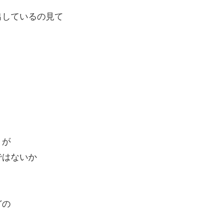
出しているの見て
うが
ではないか
どの