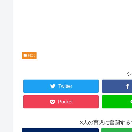
雑記
シ
Twitter
Pocket
3人の育児に奮闘する