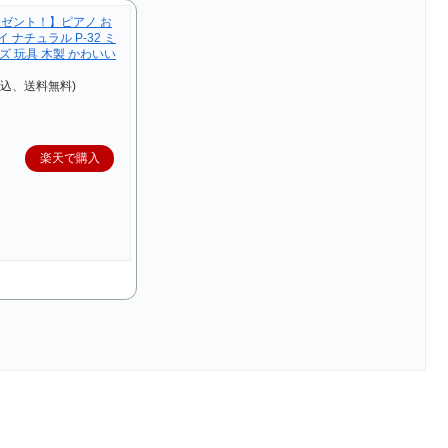
ゼント！】ピアノ お
イ ナチュラル P-32 ミ
ッズ 玩具 木製 かわいい
税込、送料無料)
楽天で購入