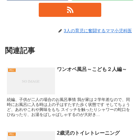
3人の育児に奮闘するママ小児科医
関連記事
ワンオペ風呂～こども２人編～
雑記
続編、子供が二人の場合のお風呂事情 我が家は２学年差なので、同
時にお風呂に入る時は上の子はすたすた歩く状態です そしてちょう
ど、あれやこれや興味をもち スイッチを触ったりシャワーの蛇口を
ひねったり、お湯をばしゃばしゃするのが大好き...
2歳児のトイレトレーニング
雑記