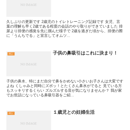
久しぶりの更新です 2歳児のトイレトレーニング記録です 女児、言
葉の理解も早く2歳である程度の会話のやり取りができていました 排
尿より排便の感覚を先に掴んだ様子で 2歳を過ぎた頃から、排便の際
に「うんちでる」と宣言してオムツ...
子供の鼻吸引はこれに決まり！
雑記
子供の鼻水、特にまだ自分で鼻をかめない小さいお子さんは大変です
よね くしゃみと同時にズボッ！とたくさん鼻水がでると 見ている方
もスッキリするくらい ズルズルする音が気になりませんか？ 我が家
でお世話になっている鼻吸引器をご紹...
１歳児との妊婦生活
雑記