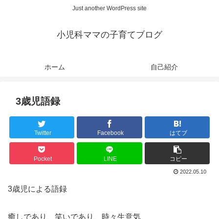
Just another WordPress site
小児科ママの子育てブログ
ホーム
自己紹介
3歳児語録
Twitter
Facebook
はてブ
Pocket
LINE
コピー
2022.05.10
3歳児による語録
癒しであり、笑いであり、時々生意気