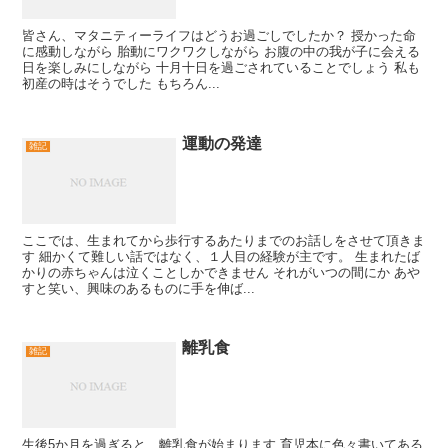
皆さん、マタニティーライフはどうお過ごしでしたか？ 授かった命
に感動しながら 胎動にワクワクしながら お腹の中の我が子に会える
日を楽しみにしながら 十月十日を過ごされていることでしょう 私も
初産の時はそうでした もちろん...
運動の発達
雑記
ここでは、生まれてから歩行するあたりまでのお話しをさせて頂きま
す 細かくて難しい話ではなく、１人目の経験が主です。 生まれたば
かりの赤ちゃんは泣くことしかできません それがいつの間にか あや
すと笑い、興味のあるものに手を伸ば...
離乳食
雑記
生後5か月を過ぎると、離乳食が始まります 育児本に色々書いてある