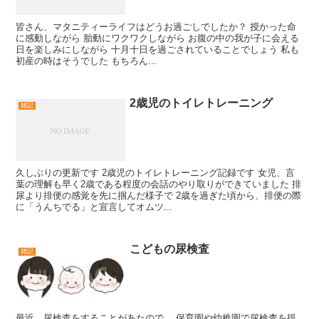
皆さん、マタニティーライフはどうお過ごしでしたか？ 授かった命
に感動しながら 胎動にワクワクしながら お腹の中の我が子に会える
日を楽しみにしながら 十月十日を過ごされていることでしょう 私も
初産の時はそうでした もちろん...
2歳児のトイレトレーニング
雑記
久しぶりの更新です 2歳児のトイレトレーニング記録です 女児、言
葉の理解も早く2歳である程度の会話のやり取りができていました 排
尿より排便の感覚を先に掴んだ様子で 2歳を過ぎた頃から、排便の際
に「うんちでる」と宣言してオムツ...
こどもの尿検査
雑記
最近、尿検査をすることがあたので。 保育園や幼稚園で尿検査を提