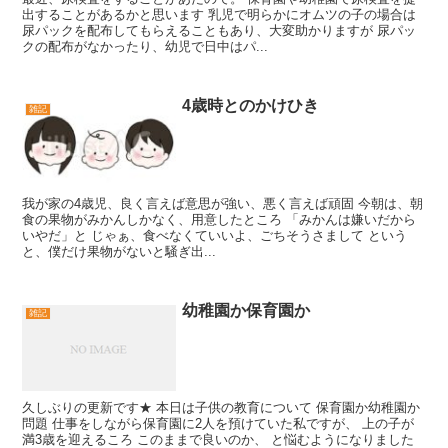
出することがあるかと思います 乳児で明らかにオムツの子の場合は
尿パックを配布してもらえることもあり、大変助かりますが 尿パッ
クの配布がなかったり、幼児で日中はパ...
4歳時とのかけひき
雑記
我が家の4歳児、良く言えば意思が強い、悪く言えば頑固 今朝は、朝
食の果物がみかんしかなく、用意したところ 「みかんは嫌いだから
いやだ」と じゃぁ、食べなくていいよ、ごちそうさまして という
と、僕だけ果物がないと騒ぎ出...
幼稚園か保育園か
雑記
久しぶりの更新です★ 本日は子供の教育について 保育園か幼稚園か
問題 仕事をしながら保育園に2人を預けていた私ですが、 上の子が
満3歳を迎えるころ このままで良いのか、 と悩むようになりました