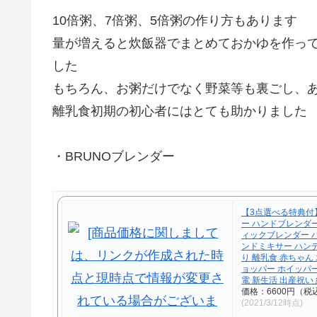
10倍粥、7倍粥、5倍粥の作り方もあります
量が増えると炊飯器でまとめておかゆを作っ
した
もちろん、お粥だけでなく野菜等も裏ごし、あ
離乳食初期の初心者にはとても助かりました
・BRUNOブレンダー
【3点選べる特典付
ー ハンドブレンダー
ィックブレンダー 
ンドミキサー ハン
り 離乳食 赤ちゃん 
ョッパー ホイッパ
電 新生活 出産祝い
価格：6600円（税
(2021/3/12時点)