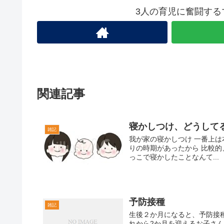
3人の育児に奮闘する
関連記事
寝かしつけ、どうして
雑記
我が家の寝かしつけ 一番上は
りの時期があったから 比較的
っこで寝かしたことなんて...
予防接種
雑記
生後２か月になると、予防接種
れから2か月を迎えるお子さ