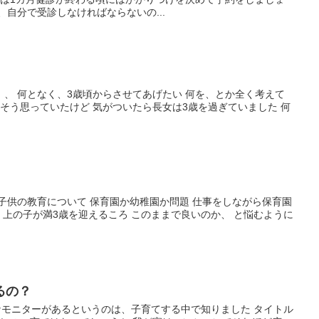
、自分で受診しなければならないの...
、 何となく、3歳頃からさせてあげたい 何を、とか全く考えて
 そう思っていたけど 気がついたら長女は3歳を過ぎていました 何
子供の教育について 保育園か幼稚園か問題 仕事をしながら保育園
 上の子が満3歳を迎えるころ このままで良いのか、 と悩むように
るの？
なモニターがあるというのは、子育てする中で知りました タイトル