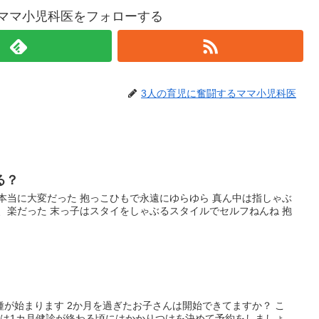
ママ小児科医をフォローする
3人の育児に奮闘するママ小児科医
る？
本当に大変だった 抱っこひもで永遠にゆらゆら 真ん中は指しゃぶ
、楽だった 末っ子はスタイをしゃぶるスタイルでセルフねんね 抱
が始まります 2か月を過ぎたお子さんは開始できてますか？ こ
んは1カ月健診が終わる頃にはかかりつけを決めて予約をしましょ