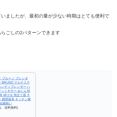
ていましたが、最初の量が少ない時期はとても便利で
らごしの2パターンできます
】ブルーノ ブレンダ
 BRUNO マルチステ
ハンディブレンダー ハ
ディミキサー みじん切
氷 砕ける 泡立て器 チ
ー 調理器具 キッチン家
 結婚祝い
込、送料無料)