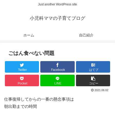
Just another WordPress site
小児科ママの子育てブログ
ホーム
自己紹介
ごはん食べない問題
Twitter
Facebook
はてブ
Pocket
LINE
コピー
2021.06.02
仕事復帰してからの一番の懸念事項は
朝出勤までの時間