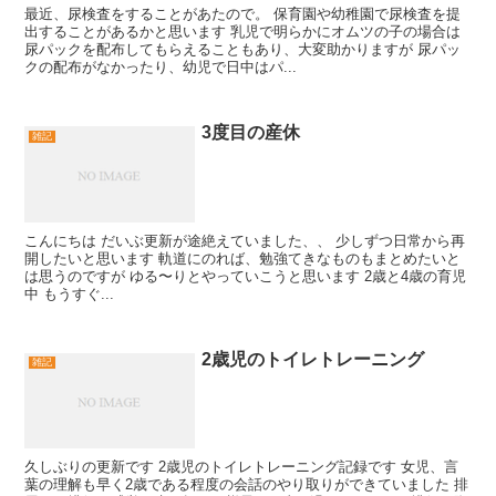
最近、尿検査をすることがあたので。 保育園や幼稚園で尿検査を提
出することがあるかと思います 乳児で明らかにオムツの子の場合は
尿パックを配布してもらえることもあり、大変助かりますが 尿パッ
クの配布がなかったり、幼児で日中はパ...
3度目の産休
雑記
こんにちは だいぶ更新が途絶えていました、、 少しずつ日常から再
開したいと思います 軌道にのれば、勉強てきなものもまとめたいと
は思うのですが ゆる〜りとやっていこうと思います 2歳と4歳の育児
中 もうすぐ...
2歳児のトイレトレーニング
雑記
久しぶりの更新です 2歳児のトイレトレーニング記録です 女児、言
葉の理解も早く2歳である程度の会話のやり取りができていました 排