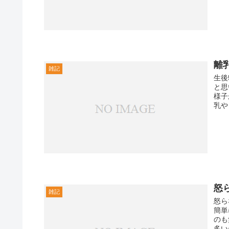
離
雑記
生後
と思
様子
乳や
怒
雑記
怒ら
簡単
のも
多い