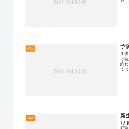
予
雑記
生後
は開
終わ
では
新
雑記
1人
経験