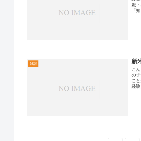
娠・
「知
新
雑記
こん
の子
こと
経験