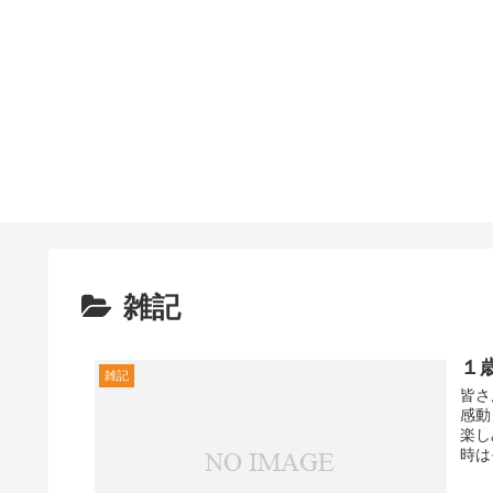
雑記
１
雑記
皆さ
感動
楽し
時は